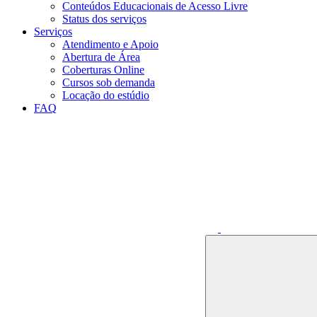
Conteúdos Educacionais de Acesso Livre​
Status dos serviços​​
Serviços
Atendimento e Apoio
Abertura de Área
Coberturas Online​
Cursos sob demanda
Locação do estúdio
FAQ
Link para o Faceboo