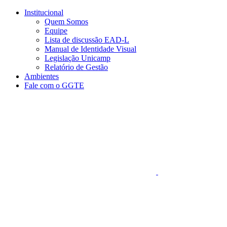
Conteúdo principal
Menu principal
Rodapé
Institucional
Quem Somos
Equipe
Lista de discussão EAD-L
Manual de Identidade Visual
Legislação Unicamp​
Relatório de Gestão
Ambientes
Fale com o GGTE
Aumentar fonte