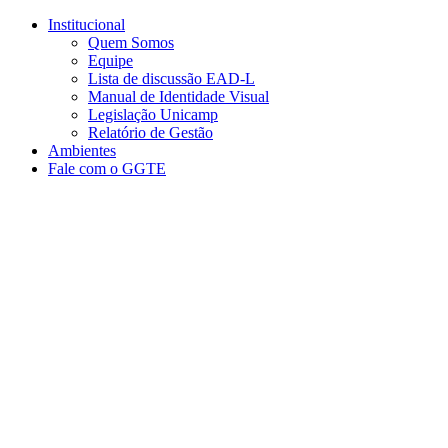
Conteúdo principal
Menu principal
Rodapé
Institucional
Quem Somos
Equipe
Lista de discussão EAD-L
Manual de Identidade Visual
Legislação Unicamp​
Relatório de Gestão
Ambientes
Fale com o GGTE
Aumentar fonte
Diminuir fonte