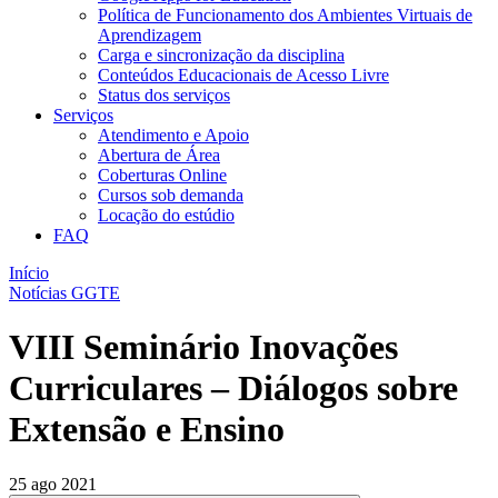
Política de Funcionamento dos Ambientes Virtuais de
Aprendizagem
Carga e sincronização da disciplina​
Conteúdos Educacionais de Acesso Livre​
Status dos serviços​​
Serviços
Atendimento e Apoio
Abertura de Área
Coberturas Online​
Cursos sob demanda
Locação do estúdio
FAQ
Início
Notícias GGTE
VIII Seminário Inovações
Curriculares – Diálogos sobre
Extensão e Ensino
25 ago 2021