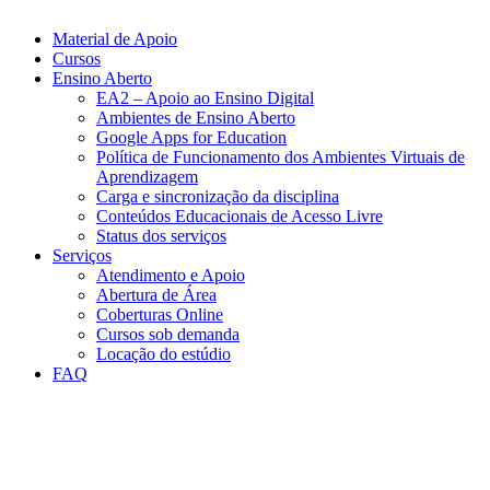
Material de Apoio
Cursos
Ensino Aberto
EA2 – Apoio ao Ensino Digital
Ambientes de Ensino Aberto
Google Apps for Education
Política de Funcionamento dos Ambientes Virtuais de
Aprendizagem
Carga e sincronização da disciplina​
Conteúdos Educacionais de Acesso Livre​
Status dos serviços​​
Serviços
Atendimento e Apoio
Abertura de Área
Coberturas Online​
Cursos sob demanda
Locação do estúdio
FAQ
Link para o Facebook