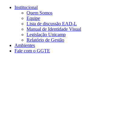
Conteúdo principal
Menu principal
Rodapé
Institucional
Quem Somos
Equipe
Lista de discussão EAD-L
Manual de Identidade Visual
Legislação Unicamp​
Relatório de Gestão
Ambientes
Fale com o GGTE
Aumentar fonte
Diminuir fonte