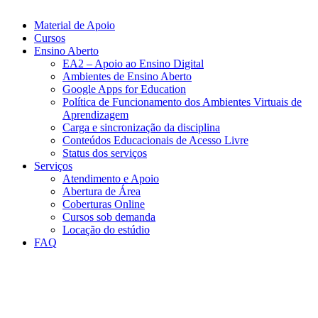
Material de Apoio
Cursos
Ensino Aberto
EA2 – Apoio ao Ensino Digital
Ambientes de Ensino Aberto
Google Apps for Education
Política de Funcionamento dos Ambientes Virtuais de
Aprendizagem
Carga e sincronização da disciplina​
Conteúdos Educacionais de Acesso Livre​
Status dos serviços​​
Serviços
Atendimento e Apoio
Abertura de Área
Coberturas Online​
Cursos sob demanda
Locação do estúdio
FAQ
Link para o Facebook