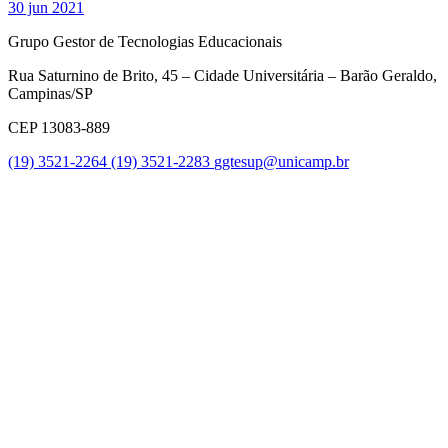
30 jun 2021
Grupo Gestor de Tecnologias Educacionais
Rua Saturnino de Brito, 45 – Cidade Universitária – Barão Geraldo,
Campinas/SP
CEP 13083-889
(19) 3521-2264
(19) 3521-2283
ggtesup@unicamp.br
Link para o Facebook
Link para o Twitter