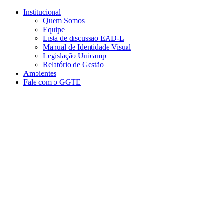
Conteúdo principal
Menu principal
Rodapé
Institucional
Quem Somos
Equipe
Lista de discussão EAD-L
Manual de Identidade Visual
Legislação Unicamp​
Relatório de Gestão
Ambientes
Fale com o GGTE
Aumentar fonte
Diminuir fonte