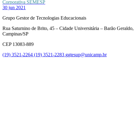
Corporativa SEMESP
30 jun 2021
Grupo Gestor de Tecnologias Educacionais
Rua Saturnino de Brito, 45 – Cidade Universitária – Barão Geraldo,
Campinas/SP
CEP 13083-889
(19) 3521-2264
(19) 3521-2283
ggtesup@unicamp.br
Link para o Facebook
Link para o Twitter