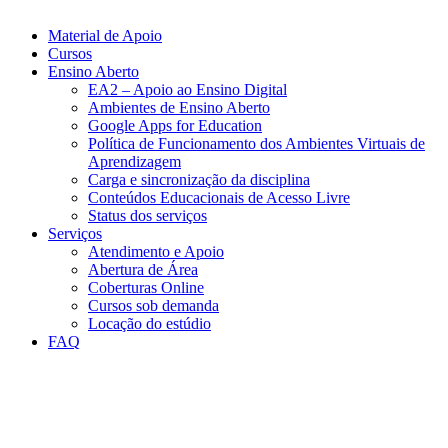
Material de Apoio
Cursos
Ensino Aberto
EA2 – Apoio ao Ensino Digital
Ambientes de Ensino Aberto
Google Apps for Education
Política de Funcionamento dos Ambientes Virtuais de
Aprendizagem
Carga e sincronização da disciplina​
Conteúdos Educacionais de Acesso Livre​
Status dos serviços​​
Serviços
Atendimento e Apoio
Abertura de Área
Coberturas Online​
Cursos sob demanda
Locação do estúdio
FAQ
Link para o Facebook