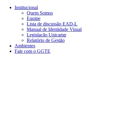
Conteúdo principal
Menu principal
Rodapé
Institucional
Quem Somos
Equipe
Lista de discussão EAD-L
Manual de Identidade Visual
Legislação Unicamp​
Relatório de Gestão
Ambientes
Fale com o GGTE
Aumentar fonte
Diminuir fonte