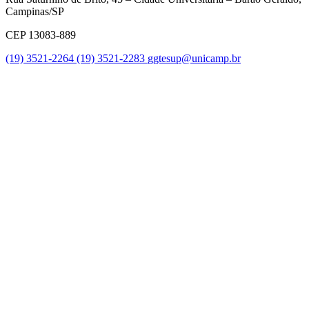
Campinas/SP
CEP 13083-889
(19) 3521-2264
(19) 3521-2283
ggtesup@unicamp.br
Link para o Facebook
Link para o Twitter
Link para o Youtube