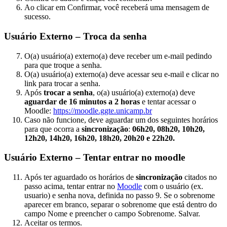
Ao clicar em Confirmar, você receberá uma mensagem de
sucesso.
Usuário Externo – Troca da senha
O(a) usuário(a) externo(a) deve receber um e-mail pedindo
para que troque a senha.
O(a) usuário(a) externo(a) deve acessar seu e-mail e clicar no
link para trocar a senha.
Após
trocar a senha
, o(a) usuário(a) externo(a) deve
aguardar de 16 minutos a 2 horas
e tentar acessar o
Moodle:
https://moodle.ggte.unicamp.br
Caso não funcione, deve aguardar um dos seguintes horários
para que ocorra a
sincronização
:
06h20, 08h20, 10h20,
12h20, 14h20, 16h20, 18h20, 20h20 e 22h20.
Usuário Externo – Tentar entrar no moodle
Após ter aguardado os horários de
sincronização
citados no
passo acima, tentar entrar no
Moodle
com o usuário (ex.
usuario) e senha nova, definida no passo 9. Se o sobrenome
aparecer em branco, separar o sobrenome que está dentro do
campo Nome e preencher o campo Sobrenome. Salvar.
Aceitar os termos.