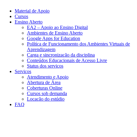
Material de Apoio
Cursos
Ensino Aberto
EA2 – Apoio ao Ensino Digital
Ambientes de Ensino Aberto
Google Apps for Education
Política de Funcionamento dos Ambientes Virtuais de
Aprendizagem
Carga e sincronização da disciplina​
Conteúdos Educacionais de Acesso Livre​
Status dos serviços​​
Serviços
Atendimento e Apoio
Abertura de Área
Coberturas Online​
Cursos sob demanda
Locação do estúdio
FAQ
Link para o Facebook