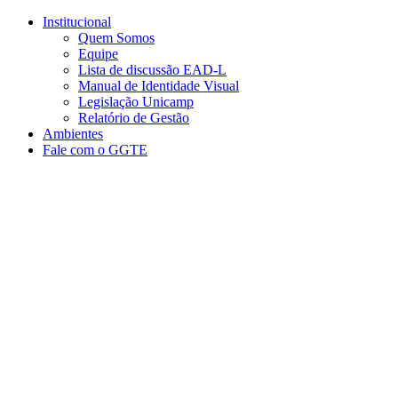
Conteúdo principal
Menu principal
Rodapé
Institucional
Quem Somos
Equipe
Lista de discussão EAD-L
Manual de Identidade Visual
Legislação Unicamp​
Relatório de Gestão
Ambientes
Fale com o GGTE
Aumentar fonte
Diminuir fonte