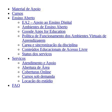
Material de Apoio
Cursos
Ensino Aberto
EA2 – Apoio ao Ensino Digital
Ambientes de Ensino Aberto
Google Apps for Education
Política de Funcionamento dos Ambientes Virtuais de
Aprendizagem
Carga e sincronização da disciplina​
Conteúdos Educacionais de Acesso Livre​
Status dos serviços​​
Serviços
Atendimento e Apoio
Abertura de Área
Coberturas Online​
Cursos sob demanda
Locação do estúdio
FAQ
Link para o Facebook