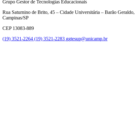
Grupo Gestor de Tecnologias Educacionais
Rua Saturnino de Brito, 45 – Cidade Universitária – Barão Geraldo,
Campinas/SP
CEP 13083-889
(19) 3521-2264
(19) 3521-2283
ggtesup@unicamp.br
Link para o Facebook
Link para o Twitter