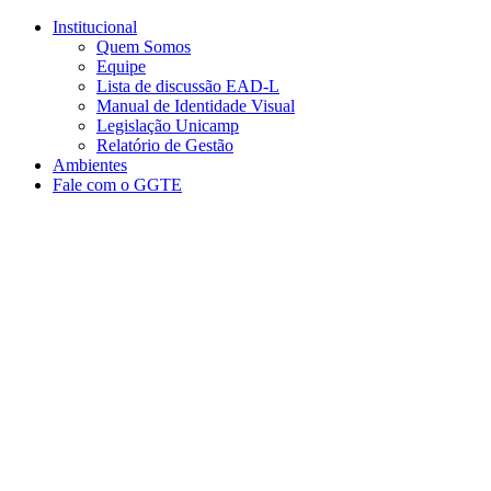
Conteúdo principal
Menu principal
Rodapé
Institucional
Quem Somos
Equipe
Lista de discussão EAD-L
Manual de Identidade Visual
Legislação Unicamp​
Relatório de Gestão
Ambientes
Fale com o GGTE
Aumentar fonte
Diminuir fonte