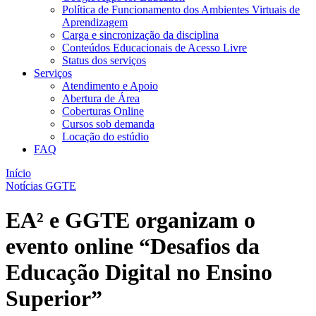
Política de Funcionamento dos Ambientes Virtuais de
Aprendizagem
Carga e sincronização da disciplina​
Conteúdos Educacionais de Acesso Livre​
Status dos serviços​​
Serviços
Atendimento e Apoio
Abertura de Área
Coberturas Online​
Cursos sob demanda
Locação do estúdio
FAQ
Início
Notícias GGTE
EA² e GGTE organizam o
evento online “Desafios da
Educação Digital no Ensino
Superior”