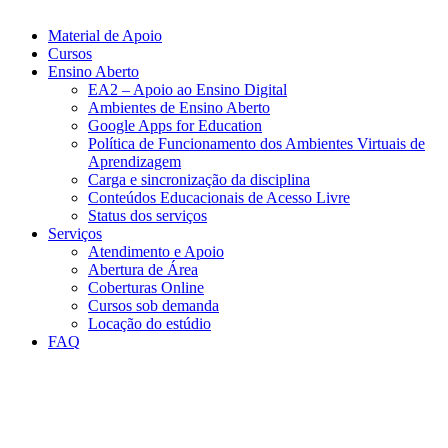
Material de Apoio
Cursos
Ensino Aberto
EA2 – Apoio ao Ensino Digital
Ambientes de Ensino Aberto
Google Apps for Education
Política de Funcionamento dos Ambientes Virtuais de
Aprendizagem
Carga e sincronização da disciplina​
Conteúdos Educacionais de Acesso Livre​
Status dos serviços​​
Serviços
Atendimento e Apoio
Abertura de Área
Coberturas Online​
Cursos sob demanda
Locação do estúdio
FAQ
Link para o Facebook