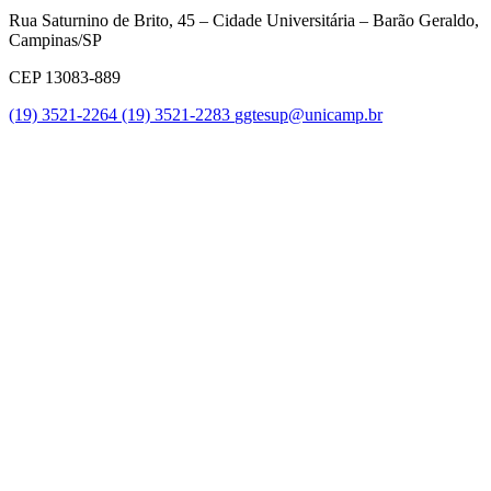
Rua Saturnino de Brito, 45 – Cidade Universitária – Barão Geraldo,
Campinas/SP
CEP 13083-889
(19) 3521-2264
(19) 3521-2283
ggtesup@unicamp.br
Link para o Facebook
Link para o Twitter
Link para o Youtube